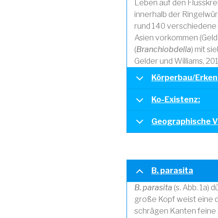
Leben auf den Flusskreb
innerhalb der Ringelwür
rund 140 verschiedene 
Asien vorkommen (Gelde
(
Branchiobdella
) mit s
Gelder und Williams, 201
Körperbau/Erke
Ko-Existenz:
Geographische V
B. parasita
B. parasita
(s. Abb. 1a)
große Kopf weist eine d
schrägen Kanten feine 