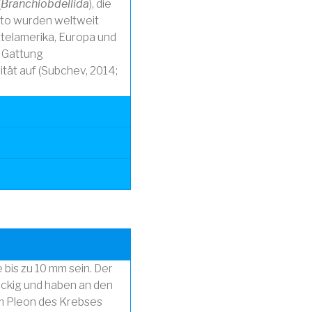
(
Branchiobdellida
), die
dato wurden weltweit
telamerika, Europa und
n Gattung
ität auf (Subchev, 2014;
 bis zu 10 mm sein. Der
eckig und haben an den
em Pleon des Krebses