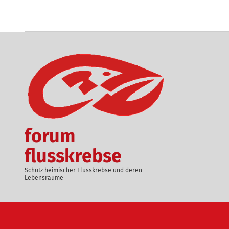
Skip to main content
BENUTZERMENÜ
forum
flusskrebse
Schutz heimischer Flusskrebse und deren
Lebensräume