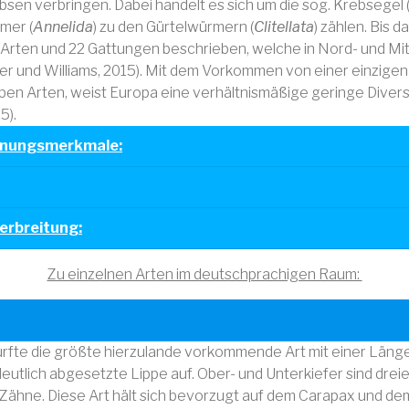
sen verbringen. Dabei handelt es sich um die sog. Krebsegel 
mer (
Annelida
) zu den Gürtelwürmern (
Clitellata
) zählen. Bis 
Arten und 22 Gattungen beschrieben, welche in Nord- und Mit
r und Williams, 2015). Mit dem Vorkommen von einer einzige
ieben Arten, weist Europa eine verhältnismäßige geringe Divers
5).
nnungsmerkmale:
erbreitung:
Zu einzelnen Arten im deutschprachigen Raum:
 dürfte die größte hierzulande vorkommende Art mit einer Länge
eutlich abgesetzte Lippe auf. Ober- und Unterkiefer sind drei
Zähne. Diese Art hält sich bevorzugt auf dem Carapax und d