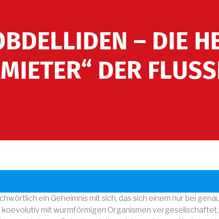
BDELLIDEN – DIE H
MIETER“ DER FLUS
chwörtlich ein Geheimnis mit sich, das sich einem nur bei ge
ch koevolutiv mit wurmförmigen Organismen vergesellschaftet,