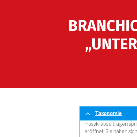
BRANCHIO
„UNTER
Taxonomie
Flusskrebse tragen spri
eröffnet. Sie haben si