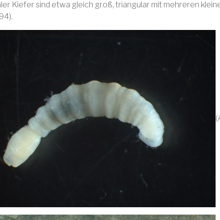
aler Kiefer sind etwa gleich groß, triangular mit mehreren klei
94).
(