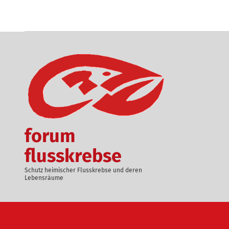
Skip to main content
BENUTZERMENÜ
forum
flusskrebse
Schutz heimischer Flusskrebse und deren
Lebensräume