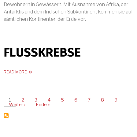
Bewohnern in Gewässern. Mit Ausnahme von Afrika, der
Antarktis und dem Indischen Subkontinent kommen sie auf
sämtlichen Kontinenten der Erde vor.
FLUSSKREBSE
ABOUT FLUSSKREBSE
READ MORE
Current page
Page
Page
Page
Page
Page
Page
Page
Page
1
2
3
4
5
6
7
8
9
PAGINATION
Next page
Last page
Weiter ›
Ende »