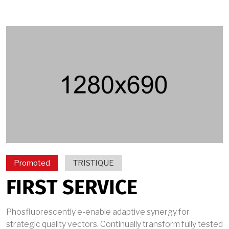
Promoted
TRISTIQUE
FIRST SERVICE
Phosfluorescently e-enable adaptive synergy for
strategic quality vectors. Continually transform fully tested