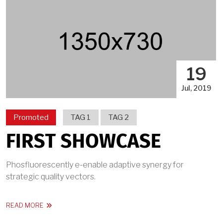
19
Jul, 2019
Promoted
TAG 1
TAG 2
FIRST SHOWCASE
Phosfluorescently e-enable adaptive synergy for
strategic quality vectors.
ABOUT FIRST SHOWCASE
READ MORE